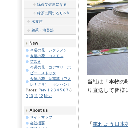
緑茶で健康になる
緑茶に関するＱ＆A
水琴窟
銘茶・海苔処
New
今週の花 シクラメン
今週の花 コスモス
芽吹き
今週の花 コデマリ ポ
ピー ストック
今週の花 勿忘草（ワス
当社は「本物の
レナグサ） キンセンカ
り直送して皆様
Pages:
Prev
1
2
3
4
5
6
7
8
9
10
11
12
Next
About us
サイトマップ
会社概要
「
淹れよう日本