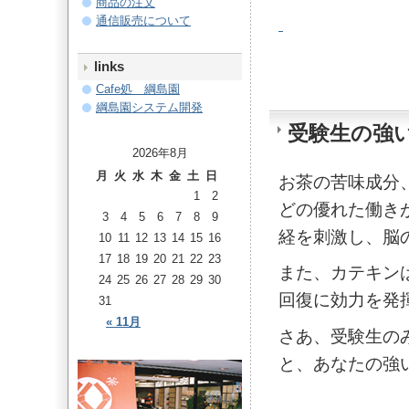
商品の注文
通信販売について
links
Cafe処 綱島園
綱島園システム開発
受験生の強
2026年8月
月
火
水
木
金
土
日
お茶の苦味成分
1
2
どの優れた働き
3
4
5
6
7
8
9
経を刺激し、脳
10
11
12
13
14
15
16
17
18
19
20
21
22
23
また、カテキン
24
25
26
27
28
29
30
回復に効力を発
31
« 11月
さあ、受験生の
と、あなたの強