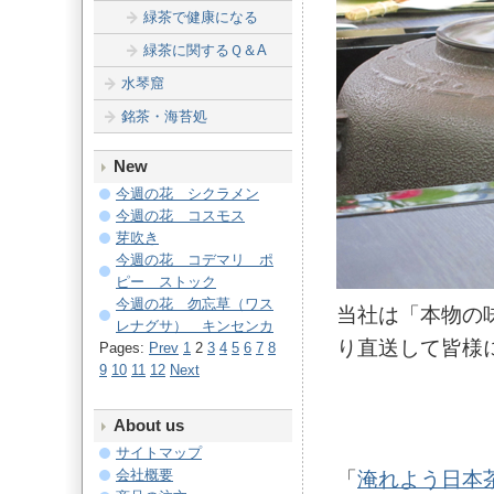
緑茶で健康になる
緑茶に関するＱ＆A
水琴窟
銘茶・海苔処
New
今週の花 シクラメン
今週の花 コスモス
芽吹き
今週の花 コデマリ ポ
ピー ストック
今週の花 勿忘草（ワス
当社は「本物の
レナグサ） キンセンカ
り直送して皆様
Pages:
Prev
1
2
3
4
5
6
7
8
9
10
11
12
Next
About us
サイトマップ
会社概要
「
淹れよう日本