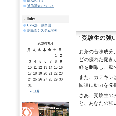
商品の注文
通信販売について
links
Cafe処 綱島園
綱島園システム開発
受験生の強
2026年8月
月
火
水
木
金
土
日
お茶の苦味成分
1
2
どの優れた働き
3
4
5
6
7
8
9
経を刺激し、脳
10
11
12
13
14
15
16
17
18
19
20
21
22
23
また、カテキン
24
25
26
27
28
29
30
回復に効力を発
31
« 11月
さあ、受験生の
と、あなたの強