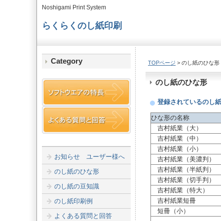
Noshigami Print System
らくらくのし紙印刷
Category
TOPページ
> のし紙のひな形
のし紙のひな形
登録されているのし
ひな形の名称
吉村紙業（大）
吉村紙業（中）
吉村紙業（小）
お知らせ ユーザー様へ
吉村紙業（美濃判）
吉村紙業（半紙判）
のし紙のひな形
吉村紙業（切手判）
のし紙の豆知識
吉村紙業（特大）
吉村紙業短冊
のし紙印刷例
短冊（小）
よくある質問と回答