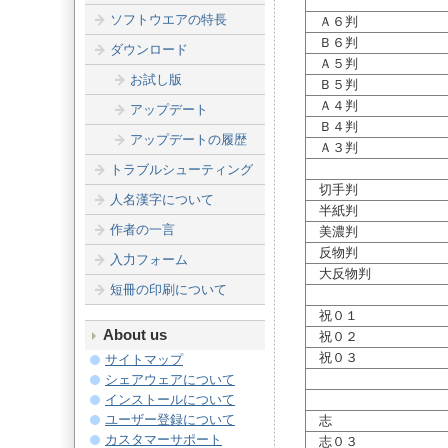
ソフトウエアの特長
Ａ６判
Ｂ６判
ダウンロード
Ａ５判
お試し版
Ｂ５判
Ａ４判
アップデート
Ｂ４判
アップデートの履歴
Ａ３判
トラブルシューティング
切手判
人名漢字について
半紙判
作者の一言
美濃判
反物判
入力フォーム
大反物判
短冊の印刷について
祝０１
About us
祝０２
祝０３
サイトマップ
シェアウェアについて
インストールについて
ユーザー登録について
志
カスタマーサポート
志０３