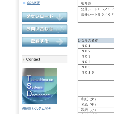
会社概要
熨斗袋
短冊シートＢ５／５
短冊シートＢ５／６
ひな形の名称
ＮＯ１
ＮＯ２
ＮＯ３
Contact
ＮＯ４
ＮＯ５
ＮＯ１６
和紙（大）
和紙（中）
綱島園システム開発
和紙（小）