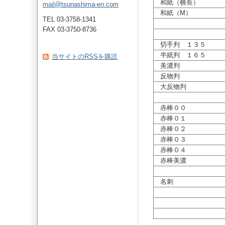
和紙（横長）
mail@tsunashima-en.com
和紙（M）
TEL 03-3758-1341
FAX 03-3750-8736
切手判 １３５
半紙判 １６５
当サイトのRSSを購読
美濃判
反物判
大反物判
赤棒００
赤棒０１
赤棒０２
赤棒０３
赤棒０４
赤棒美濃
名刺